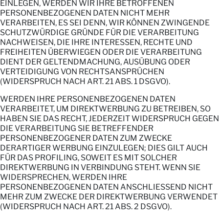
EINLEGEN, WERDEN WIR IHRE BETROFFENEN
PERSONENBEZOGENEN DATEN NICHT MEHR
VERARBEITEN, ES SEI DENN, WIR KÖNNEN ZWINGENDE
SCHUTZWÜRDIGE GRÜNDE FÜR DIE VERARBEITUNG
NACHWEISEN, DIE IHRE INTERESSEN, RECHTE UND
FREIHEITEN ÜBERWIEGEN ODER DIE VERARBEITUNG
DIENT DER GELTENDMACHUNG, AUSÜBUNG ODER
VERTEIDIGUNG VON RECHTSANSPRÜCHEN
(WIDERSPRUCH NACH ART. 21 ABS. 1 DSGVO).
WERDEN IHRE PERSONENBEZOGENEN DATEN
VERARBEITET, UM DIREKTWERBUNG ZU BETREIBEN, SO
HABEN SIE DAS RECHT, JEDERZEIT WIDERSPRUCH GEGEN
DIE VERARBEITUNG SIE BETREFFENDER
PERSONENBEZOGENER DATEN ZUM ZWECKE
DERARTIGER WERBUNG EINZULEGEN; DIES GILT AUCH
FÜR DAS PROFILING, SOWEIT ES MIT SOLCHER
DIREKTWERBUNG IN VERBINDUNG STEHT. WENN SIE
WIDERSPRECHEN, WERDEN IHRE
PERSONENBEZOGENEN DATEN ANSCHLIESSEND NICHT
MEHR ZUM ZWECKE DER DIREKTWERBUNG VERWENDET
(WIDERSPRUCH NACH ART. 21 ABS. 2 DSGVO).